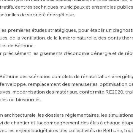
tratifs, centres techniques municipaux et ensembles publics
 actuelles de sobriété énergétique.
es premières études stratégiques, pour établir un diagnost
s, de la ventilation, de la lumière naturelle, des ponts ther
ics de Béthune.
er précisément les gisements d’économie d’énergie et de réd
thune des scénarios complets de réhabilitation énergétiqu
l’enveloppe, remplacement des menuiseries, optimisation de 
sives, modernisation des matériaux, conformité RE2020, tra
bles ou biosourcés.
n architecturale, les dossiers réglementaires, les simulatio
ivi de chantier et l’accompagnement des élus à chaque étap
ec les enjeux budgétaires des collectivités de Béthune, tout