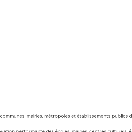
mmunes, mairies, métropoles et établissements publics de
vation performante des écoles, mairies, centres culturels, 