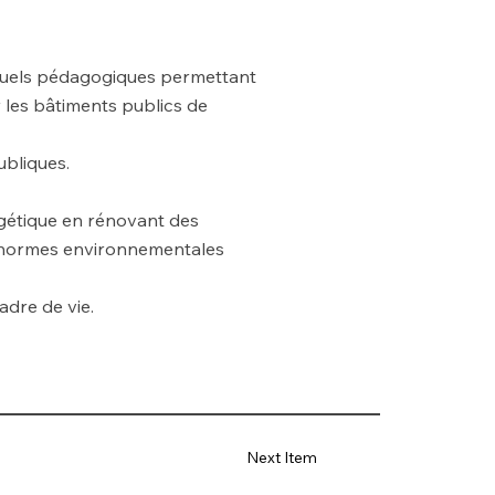
isuels pédagogiques permettant
r les bâtiments publics de
ubliques.
gétique en rénovant des
s normes environnementales
adre de vie.
Next Item