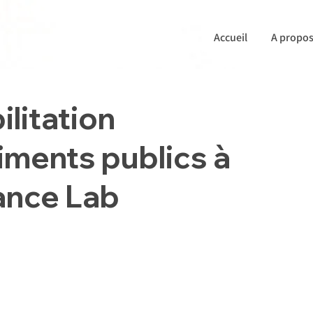
Accueil
A propo
ilitation
iments publics à
ance Lab