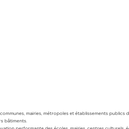
ommunes, mairies, métropoles et établissements publics d
rs bâtiments.
vation performante des écoles, mairies, centres culturels, 