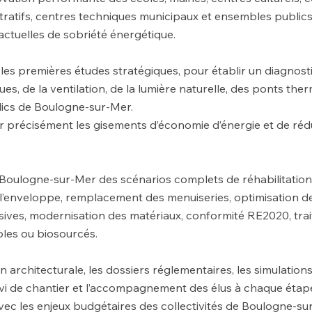
tratifs, centres techniques municipaux et ensembles publics
 actuelles de sobriété énergétique.
es premières études stratégiques, pour établir un diagnost
s, de la ventilation, de la lumière naturelle, des ponts ther
lics de Boulogne-sur-Mer.
er précisément les gisements d’économie d’énergie et de réd
ulogne-sur-Mer des scénarios complets de réhabilitation é
l’enveloppe, remplacement des menuiseries, optimisation de 
sives, modernisation des matériaux, conformité RE2020, tra
bles ou biosourcés.
n architecturale, les dossiers réglementaires, les simulatio
ivi de chantier et l’accompagnement des élus à chaque étap
ec les enjeux budgétaires des collectivités de Boulogne-sur