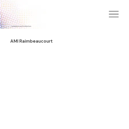
Luminance Lab Architecture
AMI Raimbeaucourt