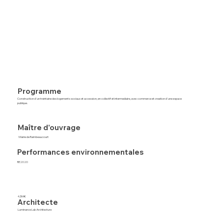
Programme
Construction d'un treintaine des logements sociaux et accession, en collectif et intermediaire, avec commerce et creation d'une espace
publique.
Maître d'ouvrage
Mairie de Raimbeaucourt
Performances environnementales
RE2020
4,5M€
Architecte
Luminance Lab Architecture