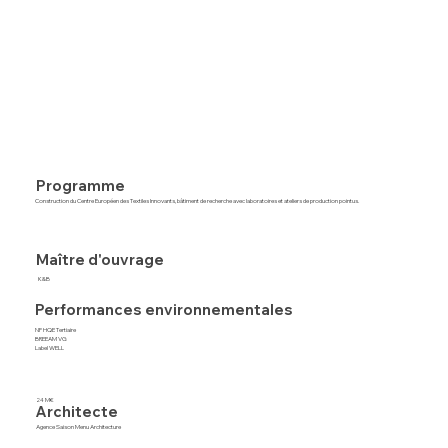
Programme
Construction du Centre Européen des Textiles Innovants, bâtiment de recherche avec laboratoires et ateliers de production pointus.
Maître d'ouvrage
K&B
Performances environnementales
NF HQE Tertiaire
BREEAM VG
Label WELL
24 M€
Architecte
Agence Saison Menu Architecture