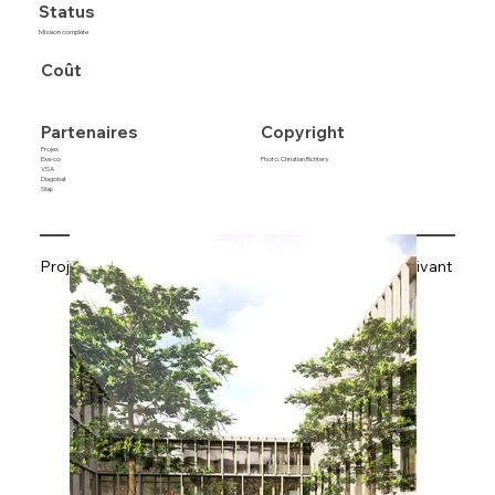
Status
Mission complète
Coût
Copyright
Partenaires
Projex
Photo: Christian Richters
Exe-co
VSA
Diagobat
Slap
Projet précédent
Projet suivant
Retrouvez tous les projets