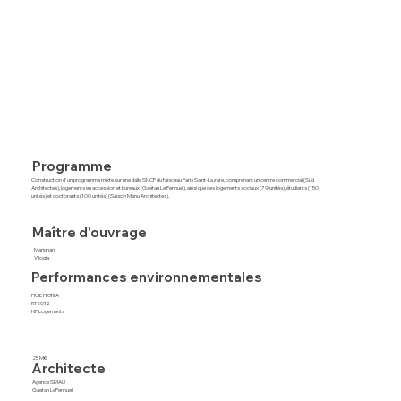
Programme
Construction d'un programme mixte sur une dalle SNCF du faisceau Paris Saint-Lazare, comprenant un centre commercial (Sud
Architectes), logements en accession et bureaux (Gaétan Le Penhuel), ainsi que des logements sociaux (79 unités), étudiants (150
unités) et doctorants (100 unités) (Saison Menu Architectes).
Maître d'ouvrage
Marignan
Vilogia
Performances environnementales
HQE Profil A
RT2012
NF Logements
25 M€
Architecte
Agence SMAU
Gaetan LePenhuel