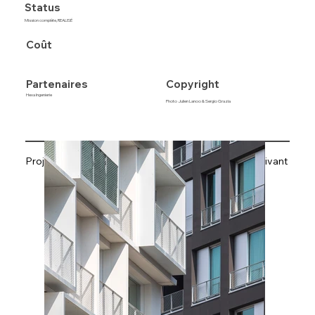
Status
Mission complète, REALISÉ
Coût
Copyright
Partenaires
Hexa Ingenierie
Photo Julien Lanoo & Sergio Grazia
Projet précédent
Projet suivant
Retrouvez tous les projets