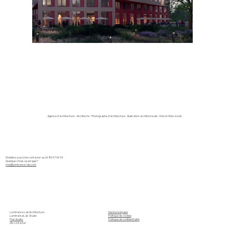
Agence d'architecture - Architecte - Photographe d'architecture - Illustration architecturale - Marcin Wieczorek
N'hésitez pas à me contacter au 06 85 97 96 93
Quelque chose à partager?
mw@luminance-lab.com
Mentions légales
Luminance Lab Architecture
Politique de cookies
LuminanceLab Studio
Politique de confidentialité
Plan du site
Me contacter