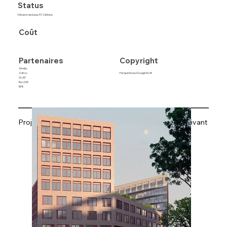
Status
Mission de base, PC Obtenu
Coût
Copyright
Partenaires
Artelia
Perspectives Doug&Wolf
Zefco
SLAP
Re-USE
RFR
Projet précédent
Projet suivant
Retrouvez tous les projets