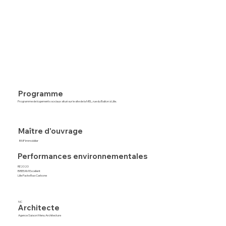
Programme
Programme de logements sociaux situé sur le site de la MEL, rue du Ballon à Lille.
Maître d'ouvrage
BNP Immobilier
Performances environnementales
RE2020
BREEAM Excellent
Lille Pacte Bas Carbone
NC
Architecte
Agence Saison Menu Architecture