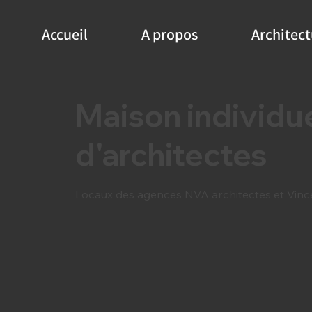
Accueil
A propos
Architect
Maison individue
d'architectes
Locaux des agences NVA architectes et Vince