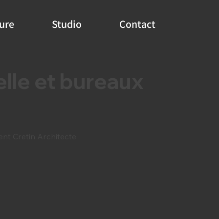
ure
Studio
Contact
lle et bureaux
nt Cretin Architecte