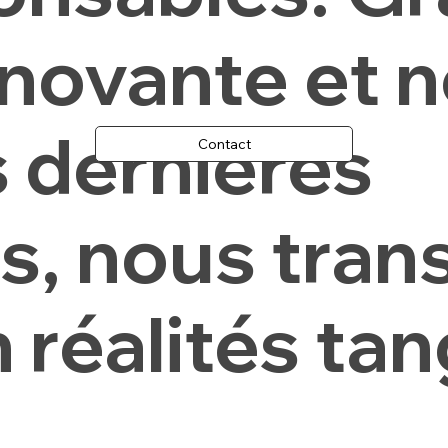
novante et n
s dernières
Contact
s, nous tra
 réalités tan