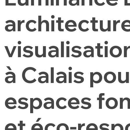
architectur
visualisati
à Calais po
espaces fon
et éco-resp