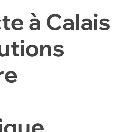
te à Calais
utions
re
ique,