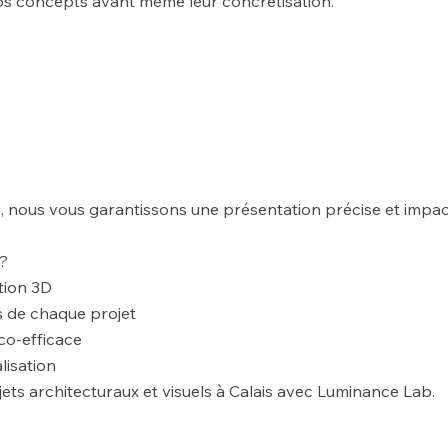
os concepts avant même leur concrétisation.
nous vous garantissons une présentation précise et impact
s?
tion 3D
 de chaque projet
co-efficace
lisation
ets architecturaux et visuels à Calais avec Luminance Lab.