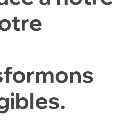
otre
nsformons
gibles.